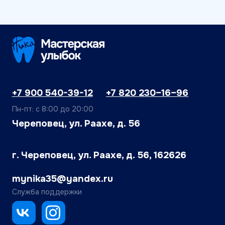
О клинике
Детская стоматология
Блог
Терапия
Вакансии
Ортопедия
Юридическая
Ортодонтия
информация
Хирургия
Услуги
Отбеливание и
Специалисты
профессиональная
гигиена
Цены
Лечение под наркозом
Отзывы
Рентгенология
Примеры работ
Зуботехническая
Контакты
лаборатория
Политика конфиденциальности
Имеются противопоказания, необходима консультация
специалиста