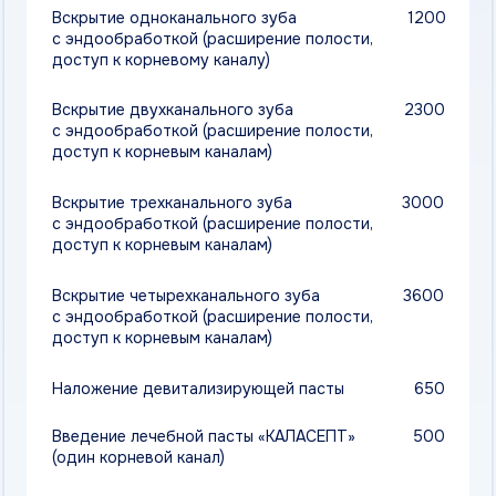
Вскрытие трехканального зуба
3000
с эндообработкой (расширение полости,
доступ к корневым каналам)
Вскрытие четырехканального зуба
3600
с эндообработкой (расширение полости,
доступ к корневым каналам)
Наложение девитализирующей пасты
650
Введение лечебной пасты «КАЛАСЕПТ»
500
(один корневой канал)
Введение лечебной пасты «Ультракал»
600
(один корневой канал)
Медикаментозная обработка путём
450
орошения
Дополнительная обработка корневого
250
канала (орошение)
Временное восстановление стенки зуба
350
при лечении осложнённого кариеса
«Цемион»