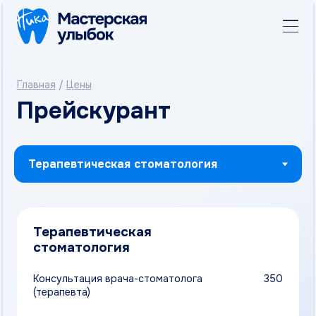
Главная
/
Цены
Прейскурант
Терапевтическая
стоматология
Консультация врача-стоматолога
350
(терапевта)
Осмотр, выдача справки о санации
300
полости рта
Осмотр с микроскопом + фотопротокол
800