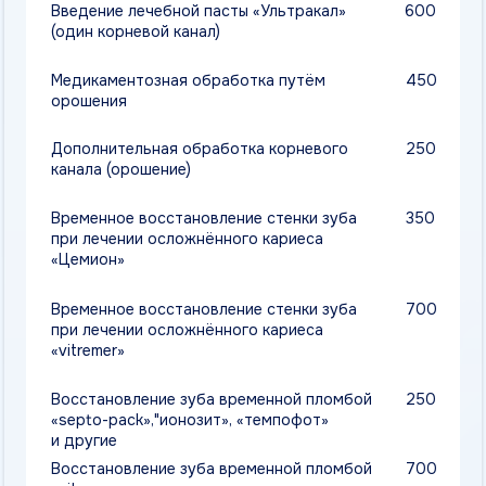
Временное восстановление стенки зуба
700
при лечении осложнённого кариеса
«vitremer»
Восстановление зуба временной пломбой
250
«septo-pack»,"ионозит», «темпофот»
и другие
Восстановление зуба временной пломбой
700
«vitremer»
Пришлифовка пломбы
250
Восстановление зуба с использованием
1600
стекловолоконных штифтов
Диатермокоагуляция при патологии
200
полости рта и зубов
Использование файла «RECIPROC» д/
850
обработки корневого канала
Вертикальная конденсация горячей
700
гуттаперчи