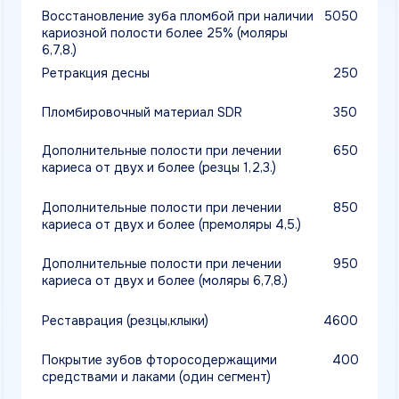
(ультразвук,1 зуб)
Снятие налёта «air-flow» (одна челюсть)
1950
Полировка пастами (один сегмент)
500
Полировка пастами (1/2 сегмента)
250
Обработка зуба фтористым серебром
400
(сафорайд)
Пломбирование 1-х корневого канала
4150
при лечении пульпита или периодонтита
(без анестезии, создание доступа
к каналам, инструментальная
и медикаментозная обработка,
пломбирование, без пломбы), 1-е посещение
Пломбирование 1-го корневого канала
1550
при лечении пульпита или периодонтита
с восстановлением анатомической формы
зуба (постоянная пломба менее 25%
или под коронку), 2-е посещение
Пломбирование 1-го корневого канала
3000