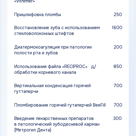
Пломбирование горячей гутаперчей BeeFill
700
Введение лекарственных препаратов
300
в патологический зубодесневой карман
(Метрогил Дента)
Введение лекарственных препаратов
350
в патологический зубодесневой карман
(Йодоглюколь)
Закрытие перфорации с использованием
850
материала «aureoseal»,"рутадент»,"про-
рут»
Извлечение инородного тела из корневого
1000
канала (простое)
Извлечение инородного тела из корневого
1800
канала (сложное)
Удаление культевой вкладки
750
и внутриканального штифта (простое)
Удаление культевой вкладки
1100
и внутриканального штифта (сложное)