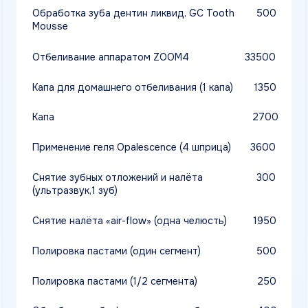
при лечении пульпита или периодонтита
(постоянная пломба более 25%,
без анестезии), 2-е посещение
Пломбирование 2-х корневых каналов
5050
при лечении пульпита или периодонтита
(без анестезии, трепанация полости зуба,
создание доступа к каналам,
инструментальная и медикаментозная
обработка, пломбирование, без временной
пломбы), 1 посещение
Пломбирование 2-х корневых каналов
2050
при лечении пульпита или периодонтита
с восстановлением анатомической формы
зуба (постоянная пломба менее 25%
или под коронку, без анестезии), 2-е
посещение
Пломбирование 2-х корневых каналов
3750
при лечении пульпита или периодонтита
(постоянная пломба более 25%,
без анестезии), 2-е посещение
Пломбирование 3-х корневых каналов
5900
при лечении пульпита или периодонтита