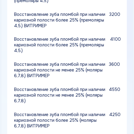
Дополнительные полости при лечении
850
кариеса от двух и более (премоляры 4,5.)
Дополнительные полости при лечении
950
кариеса от двух и более (моляры 6,7,8.)
Реставрация (резцы,клыки)
4600
Покрытие зубов фторосодержащими
400
средствами и лаками (один сегмент)
Обработка зуба дентин ликвид, GC Tooth
500
Mousse
Отбеливание аппаратом ZOOM4
33500
Капа для домашнего отбеливания (1 капа)
1350
Капа
2700
Применение геля Opalescence (4 шприца)
3600
Снятие зубных отложений и налёта
300