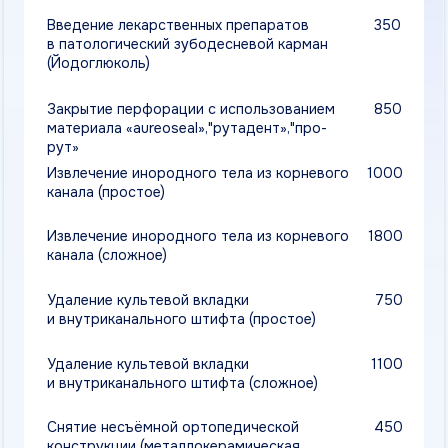
Снятие несъёмной ортопедической
450
конструкции (металлокерамическая,
цельнолитая, штампованная), простая
Снятие несъёмной ортопедической
1100
конструкции (металлокерамическая,
цельнолитая), сложная
Применение системы изоляции рабочего
400
поля (коффердам)
Применение системы изоляции рабочего
400
поля (оптрагейт)
Восстановление зуба пломбой
1800
при поверхностном кариесе,клиновидном
дефекте
Восстановление зуба пломбой
2000
при фиссурном кариесе
Восстановление зуба пломбой при наличии
2300
кариозной полости не менее 25%
(резцы,клыки 1.2.3.) с использованием
ВИТРИМЕР