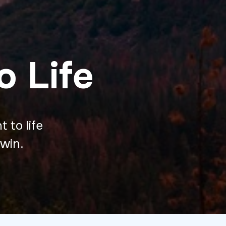
o Life
 to life
win.