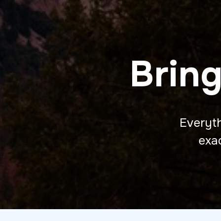
Bring
Everyth
exa